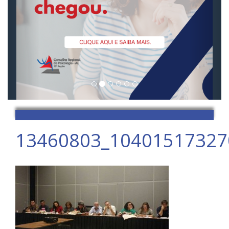
13460803_10401517327