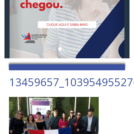
13459657_10395495527