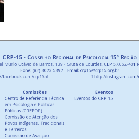
CRP-15 - Conselho Regional de Psicologia 15ª Região
l Murilo Otávio de Barros, 139 - Gruta de Lourdes. CEP 57.052-401 
Fone: (82) 3023-5392 - Email: crp15@crp15.org.br
://facebook.com/crp15al
http://instagram.com/
Comissões
Eventos
Centro de Referência Técnica
Eventos do CRP-15
em Psicologia e Políticas
Públicas (CREPOP)
Comissão de Atenção dos
Povos Indígenas, Tradicionais
e Terreiros
Comissão de Avalição