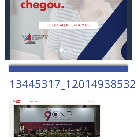
13445317_12014938532