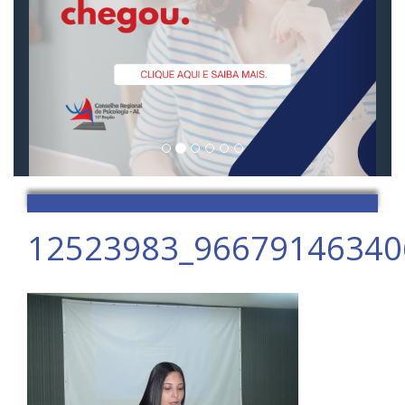
12523983_96679146340