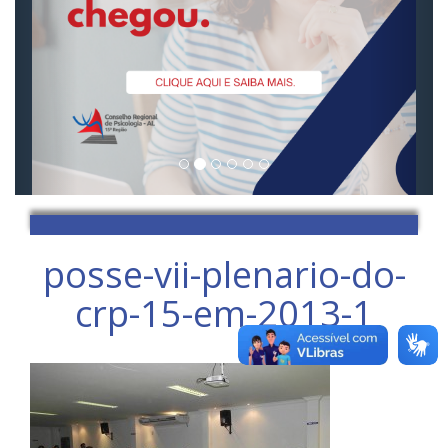
posse-vii-plenario-do-
crp-15-em-2013-1