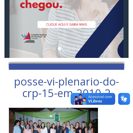
posse-vi-plenario-do-
crp-15-em-2010-2