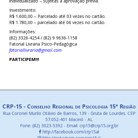
individualizado – sujeitas a aprovação prévia.
Investimento:
R$ 1.600,00 – Parcelado até 03 vezes no cartão.
R$ 1.780,00 – parcelado até 06 vezes no cartão.
Informações:
(82) 3326-4254 / (82) 9 9636-1158
Fatorial Livraria Psico-Pedagógica
fatoriallivraria@gmail.com
PARTICIPEM!!!
CRP-15 - Conselho Regional de Psicologia 15ª Região
Rua Coronel Murilo Otávio de Barros, 139 - Gruta de Lourdes. CEP
57.052-401 Maceió - AL
Fone: (82) 3023-5392 - Email: crp15@crp15.org.br
http://facebook.com/crp15al
http://instagram.com/crp15al