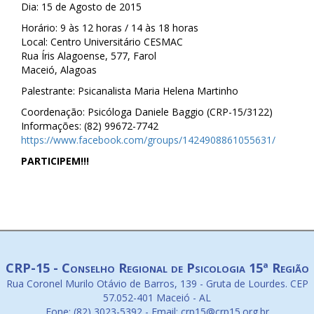
Dia: 15 de Agosto de 2015
Horário: 9 às 12 horas / 14 às 18 horas
Local: Centro Universitário CESMAC
Rua Íris Alagoense, 577, Farol
Maceió, Alagoas
Palestrante: Psicanalista Maria Helena Martinho
Coordenação: Psicóloga Daniele Baggio (CRP-15/3122)
Informações: (82) 99672-7742
https://www.facebook.com/groups/1424908861055631/
PARTICIPEM!!!
CRP-15 - Conselho Regional de Psicologia 15ª Região
Rua Coronel Murilo Otávio de Barros, 139 - Gruta de Lourdes. CEP
57.052-401 Maceió - AL
Fone: (82) 3023-5392 - Email: crp15@crp15.org.br