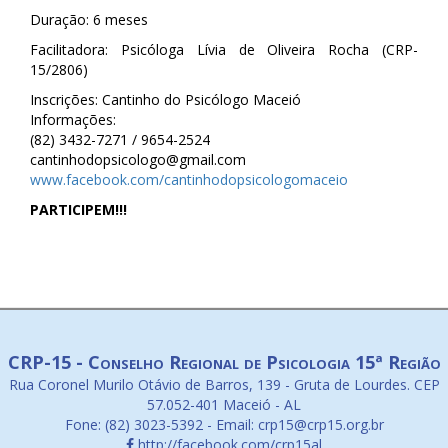
Duração: 6 meses
Facilitadora: Psicóloga Lívia de Oliveira Rocha (CRP-
15/2806)
Inscrições: Cantinho do Psicólogo Maceió
Informações:
(82) 3432-7271 / 9654-2524
cantinhodopsicologo@gmail.com
www.facebook.com/cantinhodopsicologomaceio
PARTICIPEM!!!
CRP-15 - Conselho Regional de Psicologia 15ª Região
Rua Coronel Murilo Otávio de Barros, 139 - Gruta de Lourdes. CEP
57.052-401 Maceió - AL
Fone: (82) 3023-5392 - Email: crp15@crp15.org.br
http://facebook.com/crp15al