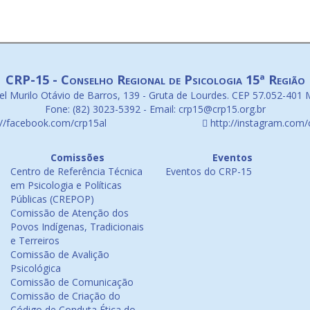
CRP-15 - Conselho Regional de Psicologia 15ª Região
l Murilo Otávio de Barros, 139 - Gruta de Lourdes. CEP 57.052-401 
Fone: (82) 3023-5392 - Email: crp15@crp15.org.br
://facebook.com/crp15al
http://instagram.com/
Comissões
Eventos
Centro de Referência Técnica
Eventos do CRP-15
em Psicologia e Políticas
Públicas (CREPOP)
Comissão de Atenção dos
Povos Indígenas, Tradicionais
e Terreiros
Comissão de Avalição
Psicológica
Comissão de Comunicação
Comissão de Criação do
Código de Conduta Ética do