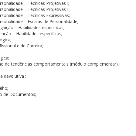
sonalidade – Técnicas Projetivas I;
onalidade – Técnicas Projetivas II;
sonalidade – Técnicas Expressivas;
sonalidade – Escalas de Personalidade;
nição – Habilidades específicas;
nção – Habilidades específicas;
ógica;
issional e de Carreira;
gica;
ção de tendências comportamentais (módulo complementar);
a devolutiva ;
alho;
ção de Documentos;