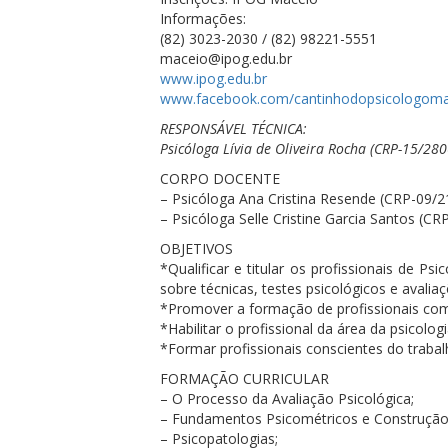
Informações:
(82) 3023-2030 / (82) 98221-5551
maceio@ipog.edu.br
www.ipog.edu.br
www.facebook.com/cantinhodopsicologoma
RESPONSÁVEL TÉCNICA:
Psicóloga Lívia de Oliveira Rocha (CRP-15/280
CORPO DOCENTE
– Psicóloga Ana Cristina Resende (CRP-09/2
– Psicóloga Selle Cristine Garcia Santos (C
OBJETIVOS
*Qualificar e titular os profissionais de 
sobre técnicas, testes psicológicos e avali
*Promover a formação de profissionais com 
*Habilitar o profissional da área da psicolog
*Formar profissionais conscientes do trabalh
FORMAÇÃO CURRICULAR
– O Processo da Avaliação Psicológica;
– Fundamentos Psicométricos e Construção
– Psicopatologias;