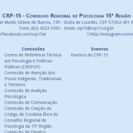
CRP-15 - Conselho Regional de Psicologia 15ª Região
l Murilo Otávio de Barros, 139 - Gruta de Lourdes. CEP 57.052-401 
Fone: (82) 3023-5392 - Email: crp15@crp15.org.br
://facebook.com/crp15al
http://instagram.com/
Comissões
Eventos
Centro de Referência Técnica
Eventos do CRP-15
em Psicologia e Políticas
Públicas (CREPOP)
Comissão de Atenção dos
Povos Indígenas, Tradicionais
e Terreiros
Comissão de Avalição
Psicológica
Comissão de Comunicação
Comissão de Criação do
Código de Conduta Ética do
Conselho Regional de
Psicologia da 15ª Região
Comissão de Direitos