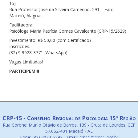
15)
Rua Professor José da Silveira Camerino, 291 – Farol.
Maceió, Alagoas
Facilitadora:
Psicóloga Maria Patrícia Gomes Cavalcante (CRP-15/2629)
Investimento: R$ 50,00 (com Certificado)
Inscrições:
(82) 9 9928-3771 (WhatsApp)
Vagas Limitadas!
PARTICIPEM!!!
CRP-15 - Conselho Regional de Psicologia 15ª Região
Rua Coronel Murilo Otávio de Barros, 139 - Gruta de Lourdes. CEP
57.052-401 Maceió - AL
Fone: (82) 3023-5392 - Email: crp15@crp15.org.br