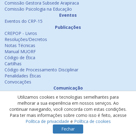
Comissão Gestora Subsede Arapiraca
Comissão Psicologia na Educação
Eventos
Eventos do CRP-15
Publicações
CREPOP - Livros
Resoluções/Decretos
Notas Técnicas
Manual MUORF
Código de Ética
Cartilhas
Código de Processamento Disciplinar
Penalidades Éticas
Convocações
Comunicação
Notícias
Utilizamos cookies e tecnologias semelhantes para
Emissão de Certificados
melhorar a sua experiência em nossos serviços. Ao
Psicologia na Mídia
continuar navegando, você concorda com estas condições.
Ouvidoria
Para ter mais informações sobre como isso é feito, acesse
Política de cookies
Política de privacidade
e
Política de cookies
Política de privacidade
Fechar