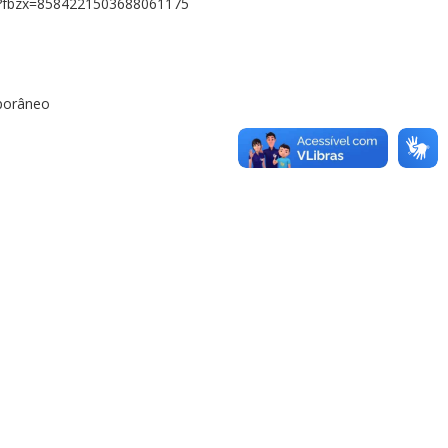
m?fbzx=8584221503688061175
mporâneo