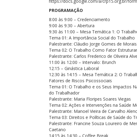
https://docs.google.com/a/crp15.org.br
PROGRAMAÇÃO
8:00 às 9:00 – Credenciamento
9:00 às 9:30 – Abertura
9:30 às 11:00 – Mesa Temática 1: O Traba
Tema 01: A Importância Social do Trabalho
Palestrante: Cláudio Jorge Gomes de Morais
Tema 02: O Trabalho Como Fator Estruturan
Palestrante: Carlos Frederico de Oliveira Alv
11:00 às 12:00 – Intervalo: Brunch
12:15 – Ginástica Laboral
12:30 às 14:15 – Mesa Temática 2: O Trabal
Fatores de Riscos Psicossociais
Tema 01: O Trabalho e os Seus Impactos N
do Trabalhador
Palestrante: Maria Floripes Soares Viegas
Tema 02: Ações e Intervenções na Saúde M
Palestrante: Manoel Vieira de Carvalho Alen
Tema 03: Direitos e Políticas de Saúde do T
Palestrante: Francine Souza Loureiro de M
Caetano
14:15 às 14:30 – Coffee Break