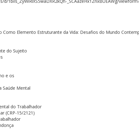
/forms/d/1biIs_ZyWiRlXS5waDXR2kQh-_SCAazeHx1ZnxBUEAWg/viewfor
lho Como Elemento Estruturante da Vida: Desafios do Mundo Conte
te do Sujeito
es
ho e os
a Saúde Mental
ental do Trabalhador
car (CRP-15/2121)
rabalhador
endonça