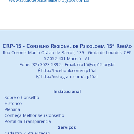
www.studiodepsicanalise.blogspot.com.br
CRP-15 - Conselho Regional de Psicologia 15ª Região
Rua Coronel Murilo Otávio de Barros, 139 - Gruta de Lourdes. CEP
57.052-401 Maceió - AL
Fone: (82) 3023-5392 - Email: crp15@crp15.org.br
http://facebook.com/crp15al
http://instagram.com/crp15al
Institucional
Sobre o Conselho
Histórico
Plenária
Conheça Melhor Seu Conselho
Portal da Transparência
Serviços
Cadastro & Atualização