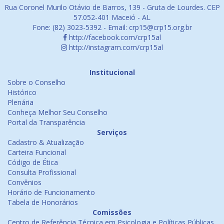
Rua Coronel Murilo Otávio de Barros, 139 - Gruta de Lourdes. CEP
57.052-401 Maceió - AL
Fone: (82) 3023-5392 - Email: crp15@crp15.org.br
http://facebook.com/crp15al
http://instagram.com/crp15al
Institucional
Sobre o Conselho
Histórico
Plenária
Conheça Melhor Seu Conselho
Portal da Transparência
Serviços
Cadastro & Atualização
Carteira Funcional
Código de Ética
Consulta Profissional
Convênios
Horário de Funcionamento
Tabela de Honorários
Comissões
Centro de Referência Técnica em Psicologia e Políticas Públicas