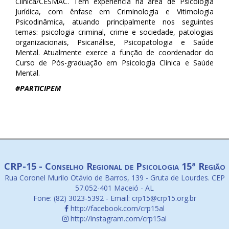
Clínica/CESMAC. Tem experiência na área de Psicologia
Jurídica, com ênfase em Criminologia e Vitimologia
Psicodinâmica, atuando principalmente nos seguintes
temas: psicologia criminal, crime e sociedade, patologias
organizacionais, Psicanálise, Psicopatologia e Saúde
Mental. Atualmente exerce a função de coordenador do
Curso de Pós-graduação em Psicologia Clínica e Saúde
Mental.
#
PARTICIPEM
CRP-15 - Conselho Regional de Psicologia 15ª Região
Rua Coronel Murilo Otávio de Barros, 139 - Gruta de Lourdes. CEP
57.052-401 Maceió - AL
Fone: (82) 3023-5392 - Email: crp15@crp15.org.br
http://facebook.com/crp15al
http://instagram.com/crp15al