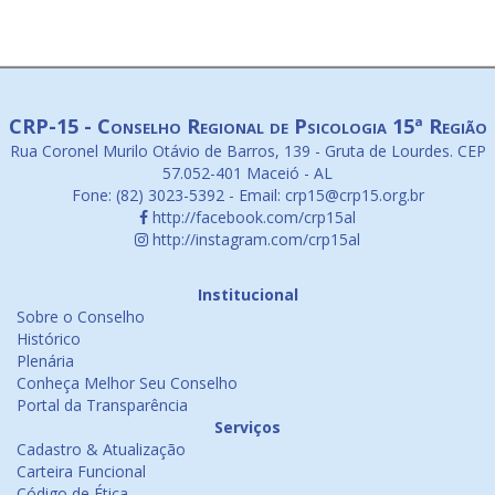
CRP-15 - Conselho Regional de Psicologia 15ª Região
Rua Coronel Murilo Otávio de Barros, 139 - Gruta de Lourdes. CEP
57.052-401 Maceió - AL
Fone: (82) 3023-5392 - Email: crp15@crp15.org.br
http://facebook.com/crp15al
http://instagram.com/crp15al
Institucional
Sobre o Conselho
Histórico
Plenária
Conheça Melhor Seu Conselho
Portal da Transparência
Serviços
Cadastro & Atualização
Carteira Funcional
Código de Ética