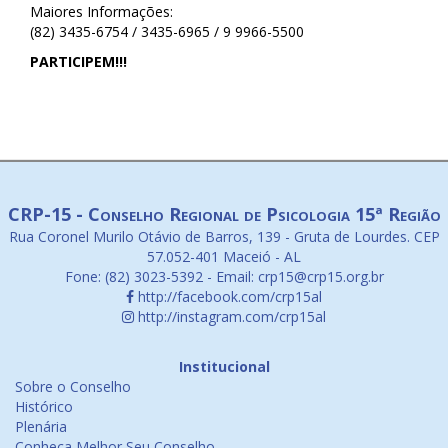
Maiores Informações:
(82) 3435-6754 / 3435-6965 / 9 9966-5500
PARTICIPEM!!!
CRP-15 - Conselho Regional de Psicologia 15ª Região
Rua Coronel Murilo Otávio de Barros, 139 - Gruta de Lourdes. CEP
57.052-401 Maceió - AL
Fone: (82) 3023-5392 - Email: crp15@crp15.org.br
http://facebook.com/crp15al
http://instagram.com/crp15al
Institucional
Sobre o Conselho
Histórico
Plenária
Conheça Melhor Seu Conselho