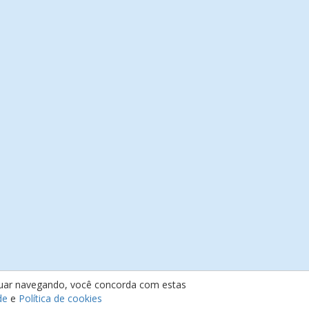
inuar navegando, você concorda com estas
de
e
Política de cookies