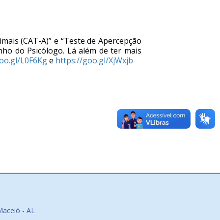
imais (CAT-A)” e “Teste de Apercepção
ho do Psicólogo. Lá além de ter mais
goo.gl/L0F6Kg
e
https://goo.gl/XjWxjb
Maceió - AL