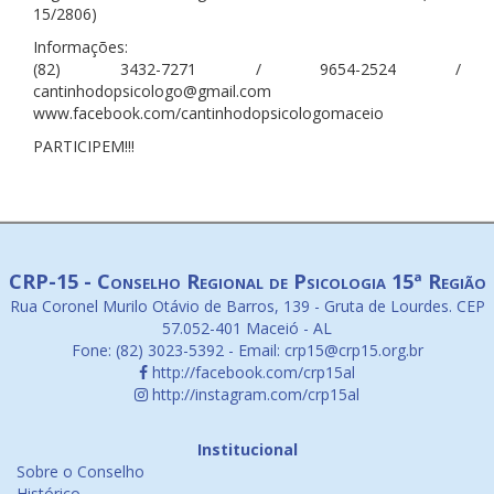
15/2806)
Informações:
(82) 3432-7271 / 9654-2524 /
cantinhodopsicologo@gmail.com
www.facebook.com/cantinhodopsicologomaceio
PARTICIPEM!!!
CRP-15 - Conselho Regional de Psicologia 15ª Região
Rua Coronel Murilo Otávio de Barros, 139 - Gruta de Lourdes. CEP
57.052-401 Maceió - AL
Fone: (82) 3023-5392 - Email: crp15@crp15.org.br
http://facebook.com/crp15al
http://instagram.com/crp15al
Institucional
Sobre o Conselho
Histórico