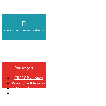
Portal da Transparência
Publicações
CREPOP - Livros
Resoluções/Decretos
Notas Técnicas
Política de
Orientação e
Fiscalização