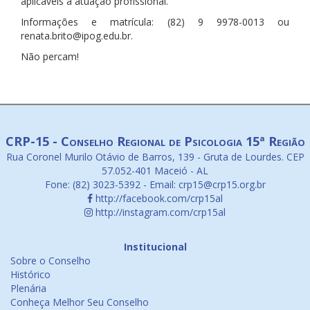
aplicáveis à atuação profissional.
Informações e matrícula: (82) 9 9978-0013 ou
renata.brito@ipog.edu.br.
Não percam!
CRP-15 - Conselho Regional de Psicologia 15ª Região
Rua Coronel Murilo Otávio de Barros, 139 - Gruta de Lourdes. CEP
57.052-401 Maceió - AL
Fone: (82) 3023-5392 - Email: crp15@crp15.org.br
http://facebook.com/crp15al
http://instagram.com/crp15al
Institucional
Sobre o Conselho
Histórico
Plenária
Conheça Melhor Seu Conselho