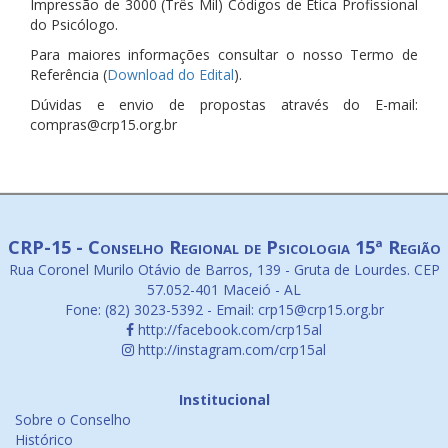
Impressão de 3000 (Três Mil) Códigos de Ética Profissional
do Psicólogo.
Para maiores informações consultar o nosso Termo de
Referência (
Download do Edital
).
Dúvidas e envio de propostas através do E-mail:
compras@crp15.org.br
CRP-15 - Conselho Regional de Psicologia 15ª Região
Rua Coronel Murilo Otávio de Barros, 139 - Gruta de Lourdes. CEP
57.052-401 Maceió - AL
Fone: (82) 3023-5392 - Email: crp15@crp15.org.br
http://facebook.com/crp15al
http://instagram.com/crp15al
Institucional
Sobre o Conselho
Histórico