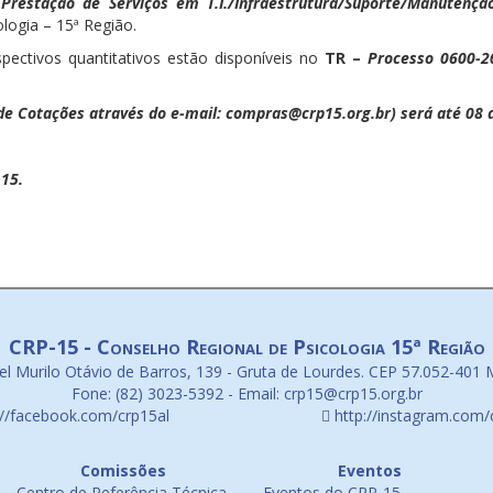
restação de Serviços em T.I./Infraestrutura/Suporte/Manutenção
logia – 15ª Região.
spectivos quantitativos estão disponíveis no
TR –
Processo 0600-2
de Cotações através do e-mail: compras@crp15.org.br) será até 08 de
15.
CRP-15 - Conselho Regional de Psicologia 15ª Região
l Murilo Otávio de Barros, 139 - Gruta de Lourdes. CEP 57.052-401 
Fone: (82) 3023-5392 - Email: crp15@crp15.org.br
://facebook.com/crp15al
http://instagram.com/
Comissões
Eventos
Centro de Referência Técnica
Eventos do CRP-15