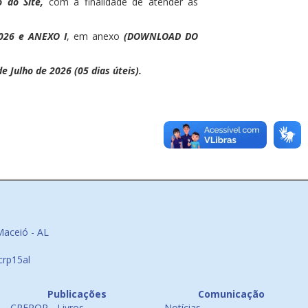
 do Site,
com a finalidade de atender as
026 e ANEXO I
, em anexo
(DOWNLOAD DO
 Julho de 2026 (05 dias úteis).
Maceió - AL
crp15al
Publicações
Comunicação
CREPOP - Livros
Notícias