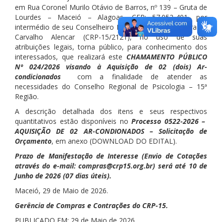
em Rua Coronel Murilo Otávio de Barros, nº 139 – Gruta de
Lourdes – Maceió – Alagoas, CEP: 57.052-401, por
intermédio de seu Conselheiro Presidente Manoel Vieira de
Carvalho Alencar (CRP-15/2121), no uso de suas
atribuições legais, torna público, para conhecimento dos
interessados, que realizará este
CHAMAMENTO PÚBLICO
Nº 024/2026 visando à Aquisição de 02 (dois) Ar-
condicionados
com a finalidade de atender as
necessidades do Conselho Regional de Psicologia – 15ª
Região.
A descrição detalhada dos itens e seus respectivos
quantitativos estão disponíveis no
Processo 0522-2026 –
AQUISIÇÃO DE 02 AR-CONDIONADOS – Solicitação de
Orçamento
, em anexo (DOWNLOAD DO EDITAL).
Prazo de Manifestação de Interesse (Envio de Cotações
através do e-mail: compras@crp15.org.br) será até 10 de
Junho de 2026 (07 dias úteis).
Maceió, 29 de Maio de 2026.
Gerência de Compras e Contrações do CRP-15.
PUBLICADO EM: 29 de Maio de 2026.