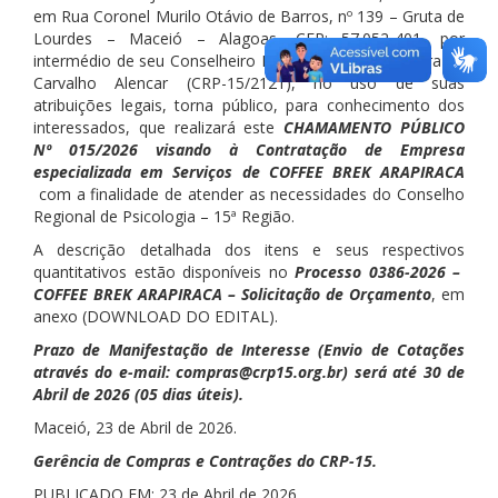
em Rua Coronel Murilo Otávio de Barros, nº 139 – Gruta de
Lourdes – Maceió – Alagoas, CEP: 57.052-401, por
intermédio de seu Conselheiro Presidente Manoel Vieira de
Carvalho Alencar (CRP-15/2121), no uso de suas
atribuições legais, torna público, para conhecimento dos
interessados, que realizará este
CHAMAMENTO PÚBLICO
Nº 015/2026 visando à Contratação de Empresa
especializada em Serviços de COFFEE BREK ARAPIRACA
com a finalidade de atender as necessidades do Conselho
Regional de Psicologia – 15ª Região.
A descrição detalhada dos itens e seus respectivos
quantitativos estão disponíveis no
Processo 0386-2026 –
COFFEE BREK ARAPIRACA – Solicitação de Orçamento
, em
anexo (DOWNLOAD DO EDITAL).
Prazo de Manifestação de Interesse (Envio de Cotações
através do e-mail: compras@crp15.org.br) será até 30 de
Abril de 2026 (05 dias úteis).
Maceió, 23 de Abril de 2026.
Gerência de Compras e Contrações do CRP-15.
PUBLICADO EM: 23 de Abril de 2026.