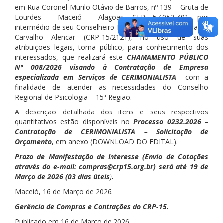
em Rua Coronel Murilo Otávio de Barros, nº 139 – Gruta de
Lourdes – Maceió – Alagoas, CEP: 57.052-401, por
intermédio de seu Conselheiro Presidente Manoel Vieira de
Carvalho Alencar (CRP-15/2121), no uso de suas
atribuições legais, torna público, para conhecimento dos
interessados, que realizará este
CHAMAMENTO PÚBLICO
Nº 008/2026 visando à Contratação de Empresa
especializada em Serviços de CERIMONIALISTA
com a
finalidade de atender as necessidades do Conselho
Regional de Psicologia – 15ª Região.
A descrição detalhada dos itens e seus respectivos
quantitativos estão disponíveis no
Processo 0232.2026 –
Contratação de CERIMONIALISTA – Solicitação de
Orçamento
, em anexo (DOWNLOAD DO EDITAL).
Prazo de Manifestação de Interesse (Envio de Cotações
através do e-mail: compras@crp15.org.br) será até 19 de
Março de 2026 (03 dias úteis).
Maceió, 16 de Março de 2026.
Gerência de Compras e Contrações do CRP-15.
Publicado em 16 de Março de 2026.