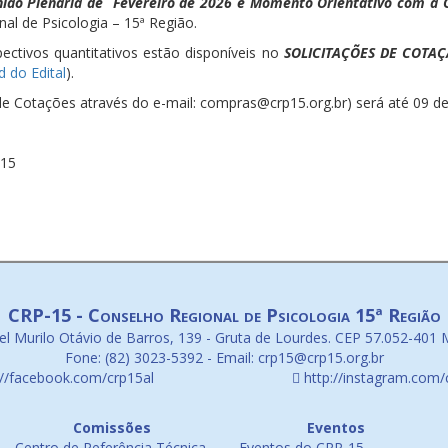
nião Plenária de Fevereiro de 2026 e Momento Orientativo com a 
al de Psicologia – 15ª Região.
pectivos quantitativos estão disponíveis no
SOLICITAÇÕES DE COTAÇ
 do Edital
).
e Cotações através do e-mail: compras@crp15.org.br) será até 09 de 
-15
CRP-15 - Conselho Regional de Psicologia 15ª Região
l Murilo Otávio de Barros, 139 - Gruta de Lourdes. CEP 57.052-401 
Fone: (82) 3023-5392 - Email: crp15@crp15.org.br
://facebook.com/crp15al
http://instagram.com/
Comissões
Eventos
Centro de Referência Técnica
Eventos do CRP-15