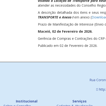
visando à Locação de Transporte para Reu
atender as necessidades do Conselho Region
A descrição detalhada dos itens e seus res
TRANSPORTE e Anexo I
em anexo (
Download
Prazo de Manifestação de Interesse (Envio d
Maceió, 02 de Fevereiro de 2026.
Gerência de Compras e Contrações do CRP
Publicado em 02 de Fevereiro de 2026.
Rua Corone
http
Institucional
Serviços
Sobre o Conselho
Cadastro & Atualização