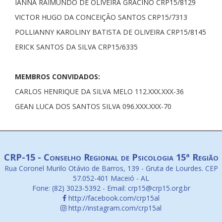
IANNA RAIMUNDO DE OLIVEIRA GRACINO CRP15/8129
VICTOR HUGO DA CONCEIÇÃO SANTOS CRP15/7313
POLLIANNY KAROLINY BATISTA DE OLIVEIRA CRP15/8145
ERICK SANTOS DA SILVA CRP15/6335
MEMBROS CONVIDADOS:
CARLOS HENRIQUE DA SILVA MELO 112.XXX.XXX-36
GEAN LUCA DOS SANTOS SILVA 096.XXX.XXX-70
CRP-15 - Conselho Regional de Psicologia 15ª Região
Rua Coronel Murilo Otávio de Barros, 139 - Gruta de Lourdes. CEP
57.052-401 Maceió - AL
Fone: (82) 3023-5392 - Email: crp15@crp15.org.br
http://facebook.com/crp15al
http://instagram.com/crp15al