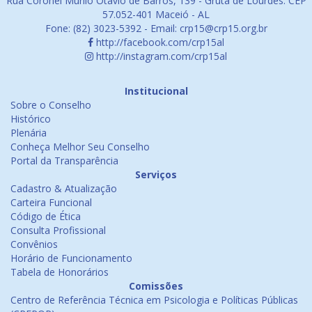
Rua Coronel Murilo Otávio de Barros, 139 - Gruta de Lourdes. CEP
57.052-401 Maceió - AL
Fone: (82) 3023-5392 - Email: crp15@crp15.org.br
http://facebook.com/crp15al
http://instagram.com/crp15al
Institucional
Sobre o Conselho
Histórico
Plenária
Conheça Melhor Seu Conselho
Portal da Transparência
Serviços
Cadastro & Atualização
Carteira Funcional
Código de Ética
Consulta Profissional
Convênios
Horário de Funcionamento
Tabela de Honorários
Comissões
Centro de Referência Técnica em Psicologia e Políticas Públicas