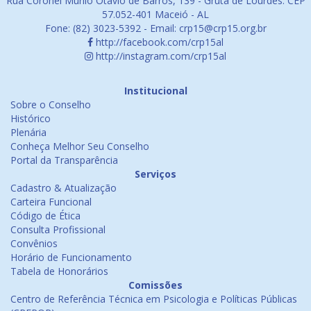
Rua Coronel Murilo Otávio de Barros, 139 - Gruta de Lourdes. CEP
57.052-401 Maceió - AL
Fone: (82) 3023-5392 - Email: crp15@crp15.org.br
http://facebook.com/crp15al
http://instagram.com/crp15al
Institucional
Sobre o Conselho
Histórico
Plenária
Conheça Melhor Seu Conselho
Portal da Transparência
Serviços
Cadastro & Atualização
Carteira Funcional
Código de Ética
Consulta Profissional
Convênios
Horário de Funcionamento
Tabela de Honorários
Comissões
Centro de Referência Técnica em Psicologia e Políticas Públicas