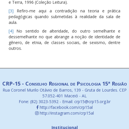
e Terra, 1996 (Coleção Leitura).
[3]
Refiro-me aqui a contradição na teoria e prática
pedagógicas quando submetidas à realidade da sala de
aula.
[4]
No sentido de alteridade, do outro semelhante e
dessemelhante no que abrange a noção de identidade de
gênero, de etnia, de classes sociais, de sexismo, dentre
outros.
CRP-15 - Conselho Regional de Psicologia 15ª Região
Rua Coronel Murilo Otávio de Barros, 139 - Gruta de Lourdes. CEP
57.052-401 Maceió - AL
Fone: (82) 3023-5392 - Email: crp15@crp15.org.br
http://facebook.com/crp15al
http://instagram.com/crp15al
Institucional