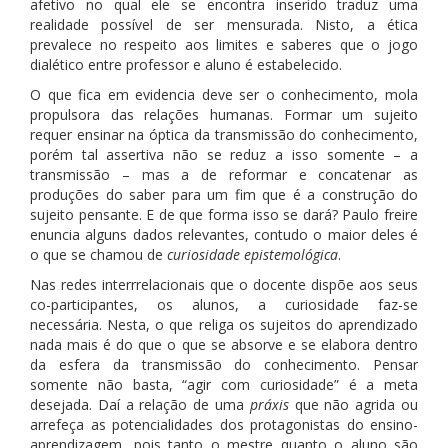
afetivo no qual ele se encontra inserido traduz uma
realidade possível de ser mensurada. Nisto, a ética
prevalece no respeito aos limites e saberes que o jogo
dialético entre professor e aluno é estabelecido.
O que fica em evidencia deve ser o conhecimento, mola
propulsora das relações humanas. Formar um sujeito
requer ensinar na óptica da transmissão do conhecimento,
porém tal assertiva não se reduz a isso somente – a
transmissão – mas a de reformar e concatenar as
produções do saber para um fim que é a construção do
sujeito pensante. E de que forma isso se dará? Paulo freire
enuncia alguns dados relevantes, contudo o maior deles é
o que se chamou de
curiosidade epistemológica
.
Nas redes interrrelacionais que o docente dispõe aos seus
co-participantes, os alunos, a curiosidade faz-se
necessária. Nesta, o que religa os sujeitos do aprendizado
nada mais é do que o que se absorve e se elabora dentro
da esfera da transmissão do conhecimento. Pensar
somente não basta, “agir com curiosidade” é a meta
desejada. Daí a relação de uma
práxis
que não agrida ou
arrefeça as potencialidades dos protagonistas do ensino-
aprendizagem, pois tanto o mestre quanto o aluno são