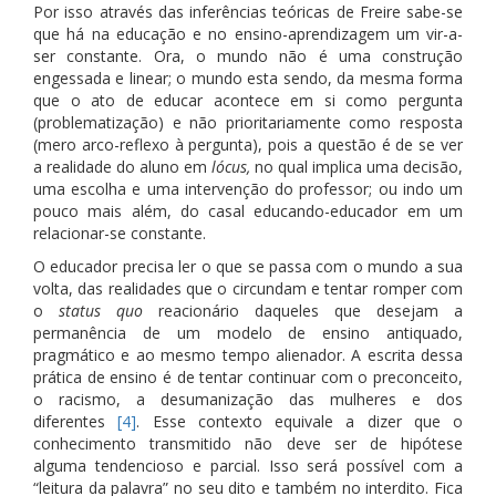
Por isso através das inferências teóricas de Freire sabe-se
que há na educação e no ensino-aprendizagem um vir-a-
ser constante. Ora, o mundo não é uma construção
engessada e linear; o mundo esta sendo, da mesma forma
que o ato de educar acontece em si como pergunta
(problematização) e não prioritariamente como resposta
(mero arco-reflexo à pergunta), pois a questão é de se ver
a realidade do aluno em
lócus,
no qual implica uma decisão,
uma escolha e uma intervenção do professor; ou indo um
pouco mais além, do casal educando-educador em um
relacionar-se constante.
O educador precisa ler o que se passa com o mundo a sua
volta, das realidades que o circundam e tentar romper com
o
status quo
reacionário daqueles que desejam a
permanência de um modelo de ensino antiquado,
pragmático e ao mesmo tempo alienador. A escrita dessa
prática de ensino é de tentar continuar com o preconceito,
o racismo, a desumanização das mulheres e dos
diferentes
[4]
. Esse contexto equivale a dizer que o
conhecimento transmitido não deve ser de hipótese
alguma tendencioso e parcial. Isso será possível com a
“leitura da palavra” no seu dito e também no interdito. Fica