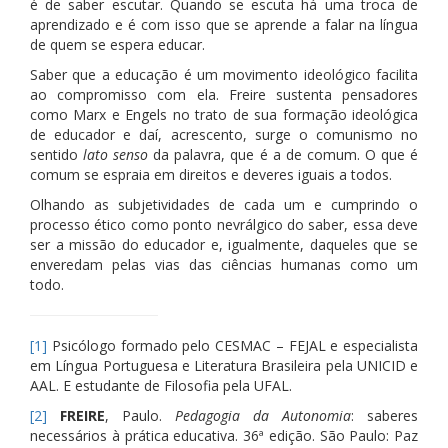
é de saber escutar. Quando se escuta há uma troca de
aprendizado e é com isso que se aprende a falar na língua
de quem se espera educar.
Saber que a educação é um movimento ideológico facilita
ao compromisso com ela. Freire sustenta pensadores
como Marx e Engels no trato de sua formação ideológica
de educador e daí, acrescento, surge o comunismo no
sentido
lato senso
da palavra, que é a de comum. O que é
comum se espraia em direitos e deveres iguais a todos.
Olhando as subjetividades de cada um e cumprindo o
processo ético como ponto nevrálgico do saber, essa deve
ser a missão do educador e, igualmente, daqueles que se
enveredam pelas vias das ciências humanas como um
todo.
[1]
Psicólogo formado pelo CESMAC – FEJAL e especialista
em Língua Portuguesa e Literatura Brasileira pela UNICID e
AAL. E estudante de Filosofia pela UFAL.
[2]
FREIRE
, Paulo.
Pedagogia da Autonomia
: saberes
necessários à prática educativa. 36ª edição. São Paulo: Paz