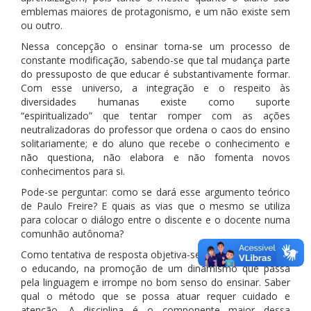
emblemas maiores de protagonismo, e um não existe sem
ou outro.
Nessa concepção o ensinar torna-se um processo de
constante modificação, sabendo-se que tal mudança parte
do pressuposto de que educar é substantivamente formar.
Com esse universo, a integração e o respeito às
diversidades humanas existe como suporte
“espiritualizado” que tentar romper com as ações
neutralizadoras do professor que ordena o caos do ensino
solitariamente; e do aluno que recebe o conhecimento e
não questiona, não elabora e não fomenta novos
conhecimentos para si.
Pode-se perguntar: como se dará esse argumento teórico
de Paulo Freire? E quais as vias que o mesmo se utiliza
para colocar o diálogo entre o discente e o docente numa
comunhão autônoma?
Como tentativa de resposta objetiva-se o respeito ao ente,
o educando, na promoção de um dinamismo que passa
pela linguagem e irrompe no bom senso do ensinar. Saber
qual o método que se possa atuar requer cuidado e
atenção. A disciplina é o componente maior dessa