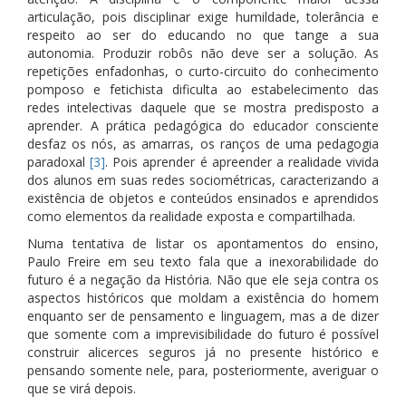
articulação, pois disciplinar exige humildade, tolerância e
respeito ao ser do educando no que tange a sua
autonomia. Produzir robôs não deve ser a solução. As
repetições enfadonhas, o curto-circuito do conhecimento
pomposo e fetichista dificulta ao estabelecimento das
redes intelectivas daquele que se mostra predisposto a
aprender. A prática pedagógica do educador consciente
desfaz os nós, as amarras, os ranços de uma pedagogia
paradoxal
[3]
. Pois aprender é apreender a realidade vivida
dos alunos em suas redes sociométricas, caracterizando a
existência de objetos e conteúdos ensinados e aprendidos
como elementos da realidade exposta e compartilhada.
Numa tentativa de listar os apontamentos do ensino,
Paulo Freire em seu texto fala que a inexorabilidade do
futuro é a negação da História. Não que ele seja contra os
aspectos históricos que moldam a existência do homem
enquanto ser de pensamento e linguagem, mas a de dizer
que somente com a imprevisibilidade do futuro é possível
construir alicerces seguros já no presente histórico e
pensando somente nele, para, posteriormente, averiguar o
que se virá depois.