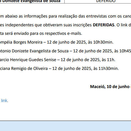
 link
.