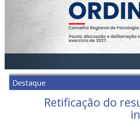
Destaque
Retificação do res
i