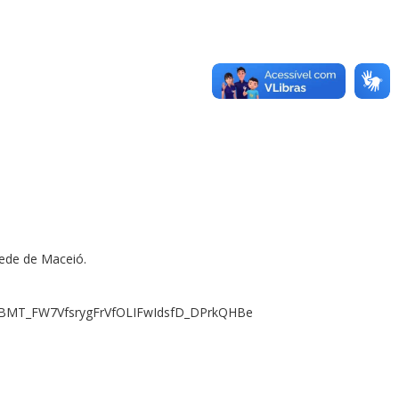
sede de Maceió.
TnoBMT_FW7VfsrygFrVfOLIFwIdsfD_DPrkQHBe