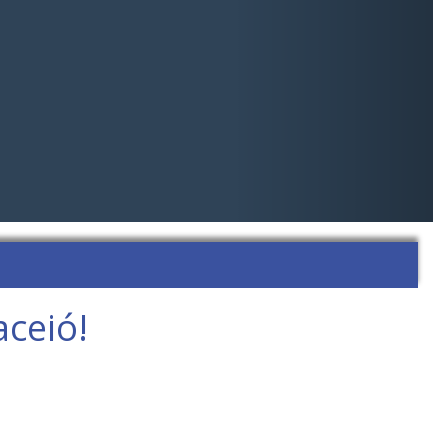
ceió!