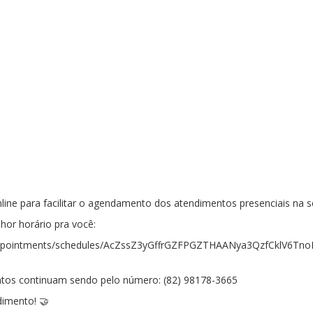
ine para facilitar o agendamento dos atendimentos presenciais na 
hor horário pra você:
/0/appointments/schedules/AcZssZ3yGffrGZFPGZTHAANya3QzfCklV6
ntos continuam sendo pelo número: (82) 98178-3665
dimento! 🤝