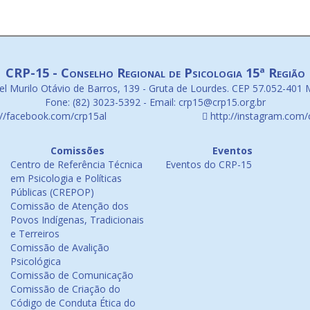
CRP-15 - Conselho Regional de Psicologia 15ª Região
l Murilo Otávio de Barros, 139 - Gruta de Lourdes. CEP 57.052-401 
Fone: (82) 3023-5392 - Email: crp15@crp15.org.br
://facebook.com/crp15al
http://instagram.com/
Comissões
Eventos
Centro de Referência Técnica
Eventos do CRP-15
em Psicologia e Políticas
Públicas (CREPOP)
Comissão de Atenção dos
Povos Indígenas, Tradicionais
e Terreiros
Comissão de Avalição
Psicológica
Comissão de Comunicação
Comissão de Criação do
Código de Conduta Ética do