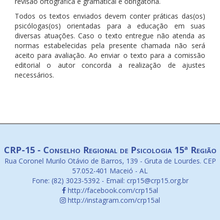
revisão ortográfica e gramatical é obrigatória.
Todos os textos enviados devem conter práticas das(os)
psicólogas(os) orientadas para a educação em suas
diversas atuações. Caso o texto entregue não atenda as
normas estabelecidas pela presente chamada não será
aceito para avaliação. Ao enviar o texto para a comissão
editorial o autor concorda a realização de ajustes
necessários.
CRP-15 - Conselho Regional de Psicologia 15ª Região
Rua Coronel Murilo Otávio de Barros, 139 - Gruta de Lourdes. CEP
57.052-401 Maceió - AL
Fone: (82) 3023-5392 - Email: crp15@crp15.org.br
http://facebook.com/crp15al
http://instagram.com/crp15al