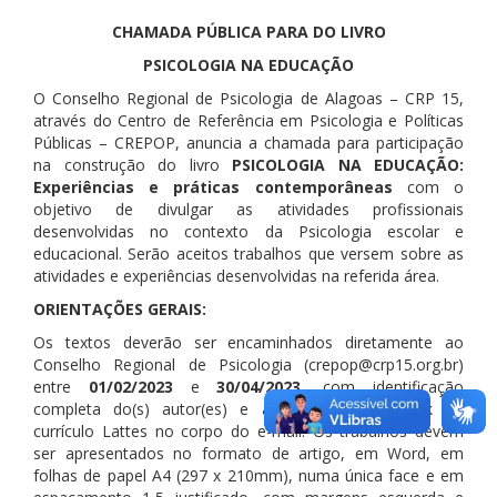
CHAMADA PÚBLICA PARA DO LIVRO
PSICOLOGIA NA EDUCAÇÃO
O Conselho Regional de Psicologia de Alagoas – CRP 15,
através do Centro de Referência em Psicologia e Políticas
Públicas – CREPOP, anuncia a chamada para participação
na construção do livro
PSICOLOGIA NA EDUCAÇÃO:
Experiências e práticas contemporâneas
com o
objetivo de divulgar as atividades profissionais
desenvolvidas no contexto da Psicologia escolar e
educacional. Serão aceitos trabalhos que versem sobre as
atividades e experiências desenvolvidas na referida área.
ORIENTAÇÕES GERAIS:
Os textos deverão ser encaminhados diretamente ao
Conselho Regional de Psicologia (crepop@crp15.org.br)
entre
01/02/2023
e
30/04/2023
, com identificação
completa do(s) autor(es) e acompanhado do link do
currículo Lattes no corpo do e-mail. Os trabalhos devem
ser apresentados no formato de artigo, em Word, em
folhas de papel A4 (297 x 210mm), numa única face e em