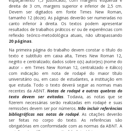
espaçamento 1,5 justificado, com margens esquerda e
direita de 3 cm, margens superior e inferior de 2,5 cm.
Devem ser digitados em fonte Times New Roman,
tamanho 12 (doze). As páginas deverão ser numeradas no
canto inferior à direita. Os textos podem apresentar
resultados de trabalhos práticos e/ ou de experiências com
reflexão teórico-metodológica atuais, não ultrapassando
20 páginas
.
Na primeira página do trabalho devem constar o título do
texto e subtítulo em caixa alta, Times New Roman 12,
negrito e centralizado; dados sobre o(s) autor(es) (nome do
autor – em Times New Roman 12, centralizado e itálico)
com indicação em nota de rodapé do maior título
universitário ou, em caso de estudantes, a instituição em
que estuda. Todo o texto deverá seguir as normas mais
recentes da ABNT.
Notas de rodapé e outras quebras do
texto devem ser evitadas
. Todavia, as notas que se
fizerem necessárias serão realizadas em rodapé e suas
remissões devem ser por números.
Não incluir referências
bibliográficas nas notas de rodapé
. As citações deverão
ser feitas no corpo do texto. As referências são
obrigatórias em conformidade com as normas da ABNT. A