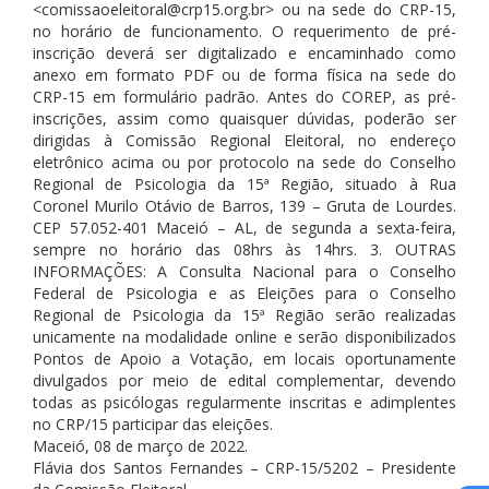
<comissaoeleitoral@crp15.org.br> ou na sede do CRP-15,
no horário de funcionamento. O requerimento de pré-
inscrição deverá ser digitalizado e encaminhado como
anexo em formato PDF ou de forma física na sede do
CRP-15 em formulário padrão. Antes do COREP, as pré-
inscrições, assim como quaisquer dúvidas, poderão ser
dirigidas à Comissão Regional Eleitoral, no endereço
eletrônico acima ou por protocolo na sede do Conselho
Regional de Psicologia da 15ª Região, situado à Rua
Coronel Murilo Otávio de Barros, 139 – Gruta de Lourdes.
CEP 57.052-401 Maceió – AL, de segunda a sexta-feira,
sempre no horário das 08hrs às 14hrs. 3. OUTRAS
INFORMAÇÕES: A Consulta Nacional para o Conselho
Federal de Psicologia e as Eleições para o Conselho
Regional de Psicologia da 15ª Região serão realizadas
unicamente na modalidade online e serão disponibilizados
Pontos de Apoio a Votação, em locais oportunamente
divulgados por meio de edital complementar, devendo
todas as psicólogas regularmente inscritas e adimplentes
no CRP/15 participar das eleições.
Maceió, 08 de março de 2022.
Flávia dos Santos Fernandes – CRP-15/5202 – Presidente