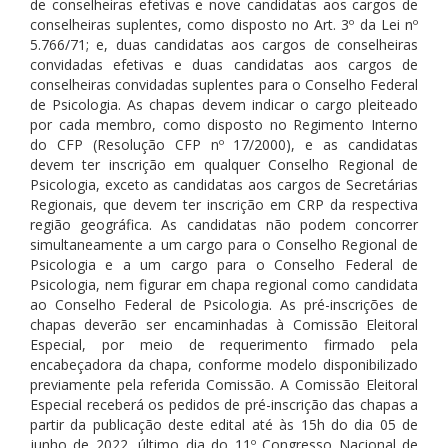
de conselheiras efetivas e nove candidatas aos cargos de
conselheiras suplentes, como disposto no Art. 3º da Lei nº
5.766/71; e, duas candidatas aos cargos de conselheiras
convidadas efetivas e duas candidatas aos cargos de
conselheiras convidadas suplentes para o Conselho Federal
de Psicologia. As chapas devem indicar o cargo pleiteado
por cada membro, como disposto no Regimento Interno
do CFP (Resolução CFP nº 17/2000), e as candidatas
devem ter inscrição em qualquer Conselho Regional de
Psicologia, exceto as candidatas aos cargos de Secretárias
Regionais, que devem ter inscrição em CRP da respectiva
região geográfica. As candidatas não podem concorrer
simultaneamente a um cargo para o Conselho Regional de
Psicologia e a um cargo para o Conselho Federal de
Psicologia, nem figurar em chapa regional como candidata
ao Conselho Federal de Psicologia. As pré-inscrições de
chapas deverão ser encaminhadas à Comissão Eleitoral
Especial, por meio de requerimento firmado pela
encabeçadora da chapa, conforme modelo disponibilizado
previamente pela referida Comissão. A Comissão Eleitoral
Especial receberá os pedidos de pré-inscrição das chapas a
partir da publicação deste edital até às 15h do dia 05 de
junho de 2022, último dia do 11º Congresso Nacional de