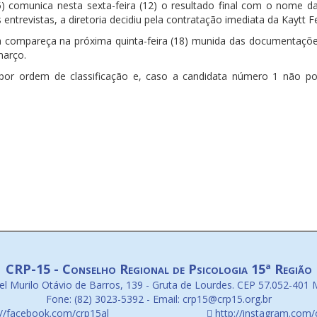
) comunica nesta sexta-feira (12) o resultado final com o nome d
 entrevistas, a diretoria decidiu pela contratação imediata da Kaytt Fe
a compareça na próxima quinta-feira (18) munida das documentações d
março.
s por ordem de classificação e, caso a candidata número 1 não p
CRP-15 - Conselho Regional de Psicologia 15ª Região
l Murilo Otávio de Barros, 139 - Gruta de Lourdes. CEP 57.052-401 
Fone: (82) 3023-5392 - Email: crp15@crp15.org.br
://facebook.com/crp15al
http://instagram.com/