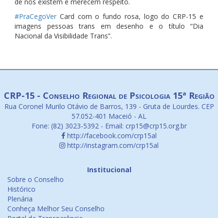
de nós existem e merecem respeito.
#PraCegoVer
Card com o fundo rosa, logo do CRP-15 e
imagens pessoas trans em desenho e o título “Dia
Nacional da Visibilidade Trans”.
CRP-15 - Conselho Regional de Psicologia 15ª Região
Rua Coronel Murilo Otávio de Barros, 139 - Gruta de Lourdes. CEP
57.052-401 Maceió - AL
Fone: (82) 3023-5392 - Email: crp15@crp15.org.br
http://facebook.com/crp15al
http://instagram.com/crp15al
Institucional
Sobre o Conselho
Histórico
Plenária
Conheça Melhor Seu Conselho