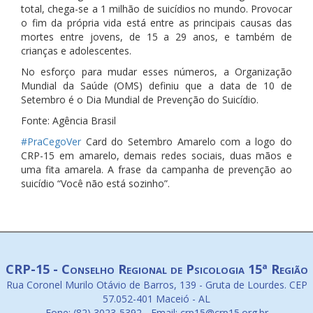
total, chega-se a 1 milhão de suicídios no mundo. Provocar
o fim da própria vida está entre as principais causas das
mortes entre jovens, de 15 a 29 anos, e também de
crianças e adolescentes.
No esforço para mudar esses números, a Organização
Mundial da Saúde (OMS) definiu que a data de 10 de
Setembro é o Dia Mundial de Prevenção do Suicídio.
Fonte: Agência Brasil
#PraCegoVer
Card do Setembro Amarelo com a logo do
CRP-15 em amarelo, demais redes sociais, duas mãos e
uma fita amarela. A frase da campanha de prevenção ao
suicídio “Você não está sozinho”.
CRP-15 - Conselho Regional de Psicologia 15ª Região
Rua Coronel Murilo Otávio de Barros, 139 - Gruta de Lourdes. CEP
57.052-401 Maceió - AL
Fone: (82) 3023-5392 - Email: crp15@crp15.org.br