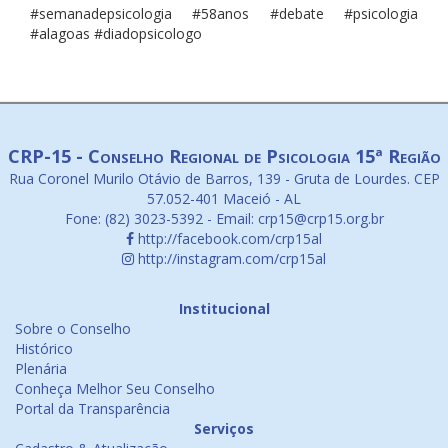
#semanadepsicologia #58anos #debate #psicologia
#alagoas #diadopsicologo
CRP-15 - Conselho Regional de Psicologia 15ª Região
Rua Coronel Murilo Otávio de Barros, 139 - Gruta de Lourdes. CEP
57.052-401 Maceió - AL
Fone: (82) 3023-5392 - Email: crp15@crp15.org.br
http://facebook.com/crp15al
http://instagram.com/crp15al
Institucional
Sobre o Conselho
Histórico
Plenária
Conheça Melhor Seu Conselho
Portal da Transparência
Serviços