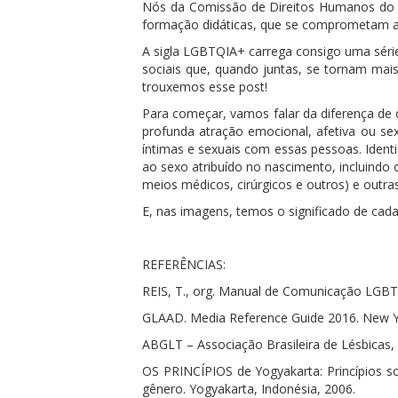
Nós da Comissão de Direitos Humanos do C
formação didáticas, que se comprometam a 
A sigla LGBTQIA+ carrega consigo uma série 
sociais que, quando juntas, se tornam mai
trouxemos esse post!
Para começar, vamos falar da diferença de 
profunda atração emocional, afetiva ou se
íntimas e sexuais com essas pessoas. Ident
ao sexo atribuído no nascimento, incluindo 
meios médicos, cirúrgicos e outros) e outr
E, nas imagens, temos o significado de cada 
REFERÊNCIAS:
REIS, T., org. Manual de Comunicação LGBTI+
GLAAD. Media Reference Guide 2016. New Yo
ABGLT – Associação Brasileira de Lésbicas,
OS PRINCÍPIOS de Yogyakarta: Princípios so
gênero. Yogyakarta, Indonésia, 2006.