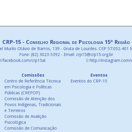
CRP-15 - Conselho Regional de Psicologia 15ª Região
l Murilo Otávio de Barros, 139 - Gruta de Lourdes. CEP 57.052-401 
Fone: (82) 3023-5392 - Email: crp15@crp15.org.br
://facebook.com/crp15al
http://instagram.com/
Comissões
Eventos
Centro de Referência Técnica
Eventos do CRP-15
em Psicologia e Políticas
Públicas (CREPOP)
Comissão de Atenção dos
Povos Indígenas, Tradicionais
e Terreiros
Comissão de Avalição
Psicológica
Comissão de Comunicação