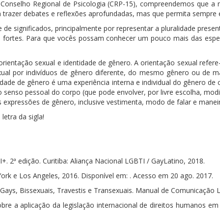
onselho Regional de Psicologia (CRP-15), compreendemos que a n
trazer debates e reflexões aprofundadas, mas que permita sempre e
de significados, principalmente por representar a pluralidade pres
s fortes. Para que vocês possam conhecer um pouco mais das espec
orientação sexual e identidade de gênero. A orientação sexual refer
xual por indivíduos de gênero diferente, do mesmo gênero ou de 
idade de gênero é uma experiência interna e individual do gênero d
o senso pessoal do corpo (que pode envolver, por livre escolha, mod
as expressões de gênero, inclusive vestimenta, modo de falar e mane
letra da sigla!
. 2ª edição. Curitiba: Aliança Nacional LGBTI / GayLatino, 2018.
rk e Los Angeles, 2016. Disponível em: . Acesso em 20 ago. 2017.
 Gays, Bissexuais, Travestis e Transexuais. Manual de Comunicação L
bre a aplicação da legislação internacional de direitos humanos em 