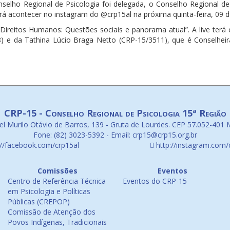
elho Regional de Psicologia foi delegada, o Conselho Regional de P
irá acontecer no instagram do @crp15al na próxima quinta-feira, 09 de
Direitos Humanos: Questões sociais e panorama atual”. A live terá
8) e da Tathina Lúcio Braga Netto (CRP-15/3511), que é Conselh
CRP-15 - Conselho Regional de Psicologia 15ª Região
l Murilo Otávio de Barros, 139 - Gruta de Lourdes. CEP 57.052-401 
Fone: (82) 3023-5392 - Email: crp15@crp15.org.br
://facebook.com/crp15al
http://instagram.com/
Comissões
Eventos
Centro de Referência Técnica
Eventos do CRP-15
em Psicologia e Políticas
Públicas (CREPOP)
Comissão de Atenção dos
Povos Indígenas, Tradicionais