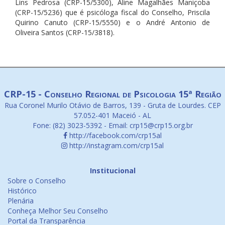
Lins Pedrosa (CRP-15/5300), Aline Magalhães Maniçoba
(CRP-15/5236) que é psicóloga fiscal do Conselho, Priscila
Quirino Canuto (CRP-15/5550) e o André Antonio de
Oliveira Santos (CRP-15/3818).
CRP-15 - Conselho Regional de Psicologia 15ª Região
Rua Coronel Murilo Otávio de Barros, 139 - Gruta de Lourdes. CEP
57.052-401 Maceió - AL
Fone: (82) 3023-5392 - Email: crp15@crp15.org.br
http://facebook.com/crp15al
http://instagram.com/crp15al
Institucional
Sobre o Conselho
Histórico
Plenária
Conheça Melhor Seu Conselho
Portal da Transparência