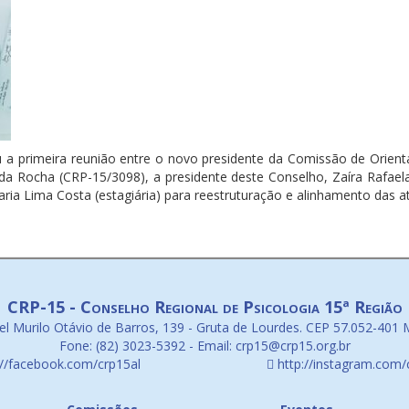
u a primeira reunião entre o novo presidente da Comissão de Orient
da Rocha (CRP-15/3098), a presidente deste Conselho, Zaíra Rafa
ria Lima Costa (estagiária) para reestruturação e alinhamento das at
CRP-15 - Conselho Regional de Psicologia 15ª Região
l Murilo Otávio de Barros, 139 - Gruta de Lourdes. CEP 57.052-401 
Fone: (82) 3023-5392 - Email: crp15@crp15.org.br
://facebook.com/crp15al
http://instagram.com/