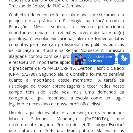
Trevisan de Souza, da PUC – Campinas.
O objetivo do encontro foi discutir e analisar criticamente a
pesquisa e a prática da Psicologia na relação com a
Educação. Nesse sentido, o evento proporcionou
importantes debates e reflexões acerca do fazer da(o)
psicóloga(o) escolar educacional, além de fomentar lutas
conjuntas pela inserção profissional nas políticas públicas
de Educação no Brasil e na Região Nordeste. A comissão
alagoana contou com seis profissionais e dois estudantes
e recebeu um importante apoio do CRP, conforme destaca
o presidente da PSINAED CRP-15, Everton Fabrício Calado
(CRP-15/2780). Segundo ele, o Conselho foi muito sensível
quanto à importância desse momento. “A tarefa da
Psicologia de trocar aprendizagens e tecer redes nesse
campo tem sido cada vez mais uma demanda da
categoria, a qual reconhece a escola como um lugar
legítimo e necessário de nossa profissão”, disse.
Um destaque do evento foi a presença do vereador por
Maceió Siderlane Mendonça (PATRIOTA), que
recentemente lançou o Projeto de Lei “Psicólogo Escolar”
que autoriza a Prefeitura Municipal de Maceió e as