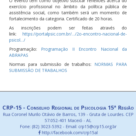
O evento tem como objetivo suscitar reflexões acerca do
exercício prof
issional no âmbito da política pública de
assistência social, como também será um momento de
fortalecimento da categoria.
Certificado de 20 horas.
As inscrições podem ser feitas através do
link:
https://portalpsic.com.br/…/2o-encontro-nacional-de-
psicol…/
Programação:
Programação II Encontro Nacional da
ABRAPAS
Normas para submissão de trabalhos:
NORMAS PARA
SUBMISSÃO DE TRABALHOS
CRP-15 - Conselho Regional de Psicologia 15ª Região
Rua Coronel Murilo Otávio de Barros, 139 - Gruta de Lourdes. CEP
57.052-401 Maceió - AL
Fone: (82) 3023-5392 - Email: crp15@crp15.org.br
http://facebook.com/crp15al