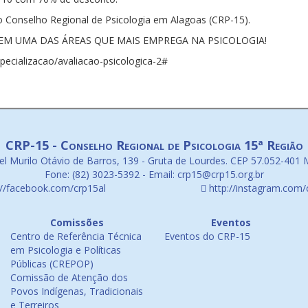
o Conselho Regional de Psicologia em Alagoas (CRP-15).
E EM UMA DAS ÁREAS QUE MAIS EMPREGA NA PSICOLOGIA!
especializacao/avaliacao-psicologica-2#
CRP-15 - Conselho Regional de Psicologia 15ª Região
l Murilo Otávio de Barros, 139 - Gruta de Lourdes. CEP 57.052-401 
Fone: (82) 3023-5392 - Email: crp15@crp15.org.br
://facebook.com/crp15al
http://instagram.com/
Comissões
Eventos
Centro de Referência Técnica
Eventos do CRP-15
em Psicologia e Políticas
Públicas (CREPOP)
Comissão de Atenção dos
Povos Indígenas, Tradicionais
e Terreiros