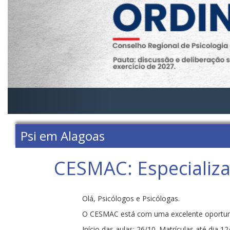
Psi em Alagoas
CESMAC: Especiali
Olá, Psicólogos e Psicólogas.
O CESMAC está com uma excelente oportu
Início das aulas: 26/10. Matrículas até dia