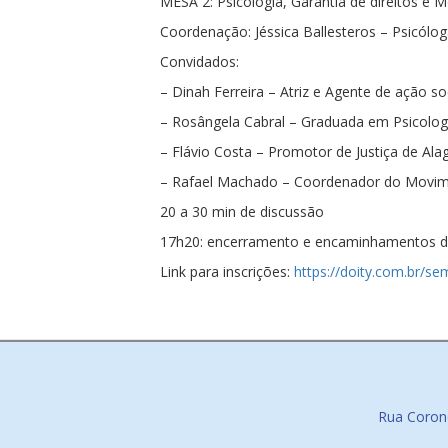
MESA 2: Psicologia, Garantia de direitos e 
Coordenação: Jéssica Ballesteros – Psicólo
Convidados:
– Dinah Ferreira – Atriz e Agente de ação s
– Rosângela Cabral – Graduada em Psicologi
– Flávio Costa – Promotor de Justiça de Ala
– Rafael Machado – Coordenador do Movim
20 a 30 min de discussão
17h20: encerramento e encaminhamentos d
Link para inscrições:
https://doity.com.br/s
Rua Corone