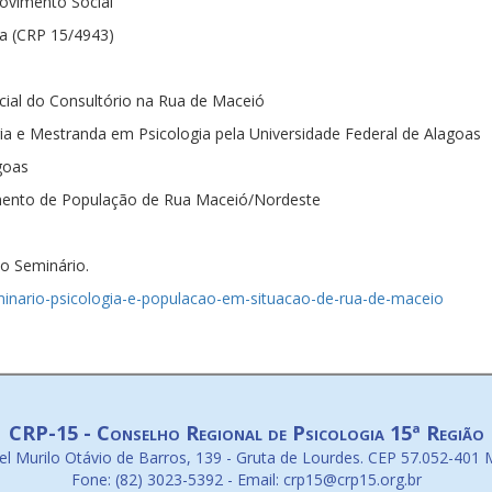
Movimento Social
ga (CRP 15/4943)
ocial do Consultório na Rua de Maceió
a e Mestranda em Psicologia pela Universidade Federal de Alagoas
goas
ento de População de Rua Maceió/Nordeste
o Seminário.
eminario-psicologia-e-populacao-em-situacao-de-rua-de-maceio
CRP-15 - Conselho Regional de Psicologia 15ª Região
l Murilo Otávio de Barros, 139 - Gruta de Lourdes. CEP 57.052-401 
Fone: (82) 3023-5392 - Email: crp15@crp15.org.br