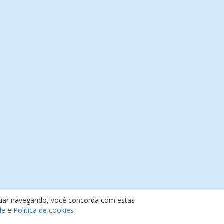
inuar navegando, você concorda com estas
de
e
Política de cookies